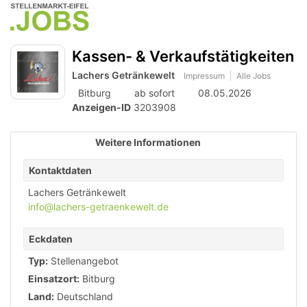
Accessibility
Anzeige
zur
Benut
Modus
Me
schalten
Suche
aktivieren
Kassen- & Verkaufstätigkeiten
zur
öff
von
Navigation
Lachers Getränkewelt
Impressum
Alle Jobs
mobilem
zum
Bitburg
ab sofort
08.05.2026
Inhalt
Endgerät
Anzeigen-ID
3203908
aus
Weitere Informationen
Kontaktdaten
Lachers Getränkewelt
info@lachers-getraenkewelt.de
Eckdaten
Typ:
Stellenangebot
Einsatzort:
Bitburg
Land:
Deutschland