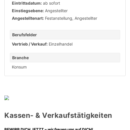
Eintrittsdatum:
ab sofort
Einstiegsebene:
Angestellter
Angestelltenart:
Festanstellung
,
Angestellter
Berufsfelder
Vertrieb / Verkauf:
Einzelhandel
Branche
Konsum
Kassen- & Verkaufstätigkeiten
BEWIRB DICH JETZT –
wir freuen uns auf DICH!