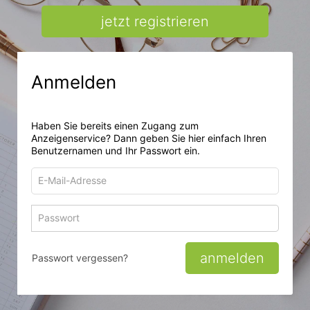
jetzt registrieren
Anmelden
Haben Sie bereits einen Zugang zum
Anzeigenservice? Dann geben Sie hier einfach Ihren
Benutzernamen und Ihr Passwort ein.
E-
Mail-
Adresse
Passwort
Passwort 
zum
zum
Anmelden
Anmelden
anmelden
Passwort vergessen?