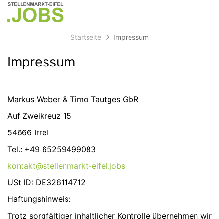
Accessibility
Anzeige
zur
Benut
Modus
Me
schalten
Suche
aktivieren
Startseite
Impressum
zur
öff
von
Navigation
mobilem
Impressum
zum
Inhalt
Endgerät
aus
Markus Weber & Timo Tautges GbR
Auf Zweikreuz 15
54666 Irrel
Tel.: +49 65259499083
kontakt@stellenmarkt-eifel.jobs
USt ID: DE326114712
Haftungshinweis:
Trotz sorgfältiger inhaltlicher Kontrolle übernehmen wir