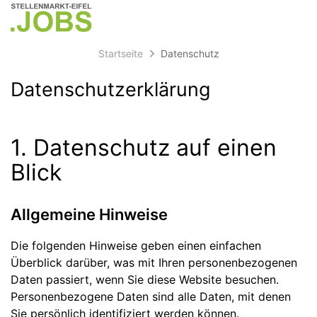
Accessibility
Anzeige
zur
Benut
Modus
Me
schalten
Suche
aktivieren
Startseite
Datenschutz
zur
öff
von
Navigation
mobilem
Datenschutz­erklärung
zum
Inhalt
Endgerät
aus
1. Datenschutz auf einen
Blick
Allgemeine Hinweise
Die folgenden Hinweise geben einen einfachen
Überblick darüber, was mit Ihren personenbezogenen
Daten passiert, wenn Sie diese Website besuchen.
Personenbezogene Daten sind alle Daten, mit denen
Sie persönlich identifiziert werden können.