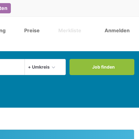
lten
ng
Preise
Merkliste
Anmelden
Aktuellen Ort verwenden
+ Umkreis
Job finden