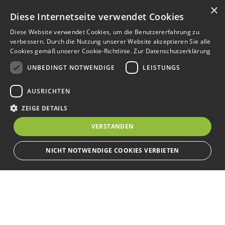
×
Diese Internetseite verwendet Cookies
Diese Website verwendet Cookies, um die Benutzererfahrung zu
verbessern. Durch die Nutzung unserer Website akzeptieren Sie alle
Cookies gemäß unserer Cookie-Richtlinie.
Zur Datenschutzerklärung
UNBEDINGT NOTWENDIGE
LEISTUNGS
AUSRICHTEN
ZEIGE DETAILS
VERSTANDEN
NICHT NOTWENDIGE COOKIES VERBIETEN
Unbedingt notwendige
Leistungs
Ausrichten
Bewerbersuche leicht gemacht
Streng notwendige Cookies ermöglichen die Kernfunktionen der Website
wie Benutzeranmeldung und Kontoverwaltung. Die Website kann ohne die