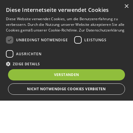
×
Diese Internetseite verwendet Cookies
Diese Website verwendet Cookies, um die Benutzererfahrung zu
verbessern. Durch die Nutzung unserer Website akzeptieren Sie alle
Cookies gemäß unserer Cookie-Richtlinie.
Zur Datenschutzerklärung
UNBEDINGT NOTWENDIGE
LEISTUNGS
AUSRICHTEN
ZEIGE DETAILS
VERSTANDEN
NICHT NOTWENDIGE COOKIES VERBIETEN
Unbedingt notwendige
Leistungs
Ausrichten
Bewerbersuche leicht gemacht
Streng notwendige Cookies ermöglichen die Kernfunktionen der Website
wie Benutzeranmeldung und Kontoverwaltung. Die Website kann ohne die