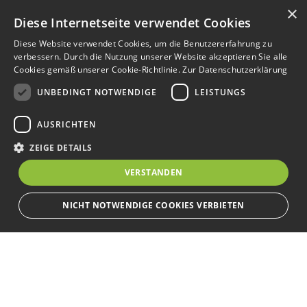
×
Diese Internetseite verwendet Cookies
Diese Website verwendet Cookies, um die Benutzererfahrung zu
verbessern. Durch die Nutzung unserer Website akzeptieren Sie alle
Cookies gemäß unserer Cookie-Richtlinie.
Zur Datenschutzerklärung
UNBEDINGT NOTWENDIGE
LEISTUNGS
AUSRICHTEN
ZEIGE DETAILS
VERSTANDEN
NICHT NOTWENDIGE COOKIES VERBIETEN
Unbedingt notwendige
Leistungs
Ausrichten
Bewerbersuche leicht gemacht
Streng notwendige Cookies ermöglichen die Kernfunktionen der Website
wie Benutzeranmeldung und Kontoverwaltung. Die Website kann ohne die