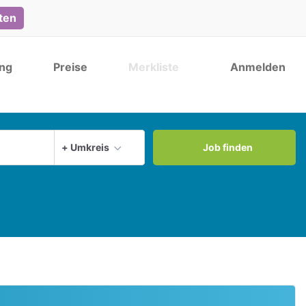
lten
ng
Preise
Merkliste
Anmelden
Aktuellen Ort verwenden
+ Umkreis
Job finden