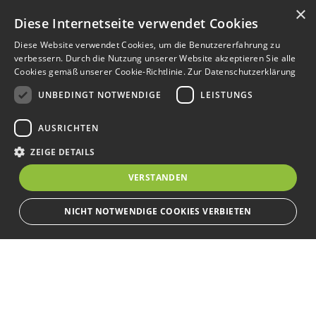
×
Diese Internetseite verwendet Cookies
Diese Website verwendet Cookies, um die Benutzererfahrung zu
verbessern. Durch die Nutzung unserer Website akzeptieren Sie alle
Cookies gemäß unserer Cookie-Richtlinie.
Zur Datenschutzerklärung
UNBEDINGT NOTWENDIGE
LEISTUNGS
AUSRICHTEN
ZEIGE DETAILS
VERSTANDEN
NICHT NOTWENDIGE COOKIES VERBIETEN
Unbedingt notwendige
Leistungs
Ausrichten
Bewerbersuche leicht gemacht
Streng notwendige Cookies ermöglichen die Kernfunktionen der Website
wie Benutzeranmeldung und Kontoverwaltung. Die Website kann ohne die