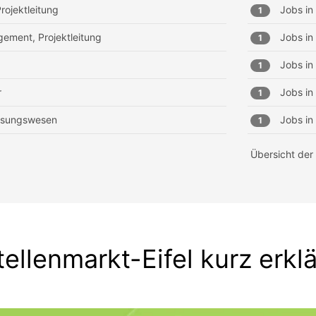
rojektleitung
Jobs in
1
ement, Projektleitung
Jobs in
1
Jobs in
1
r
Jobs in
1
essungswesen
Jobs in
1
Übersicht der
tellenmarkt-Eifel kurz erklä