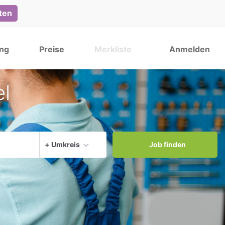
lten
ng
Preise
Merkliste
Anmelden
el
Aktuellen Ort verwenden
+ Umkreis
Job finden