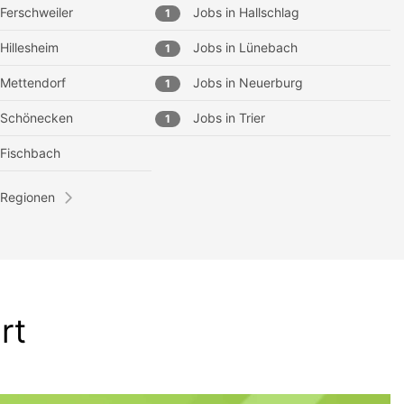
Ferschweiler
Jobs in
Hallschlag
1
Hillesheim
Jobs in
Lünebach
1
Mettendorf
Jobs in
Neuerburg
1
Schönecken
Jobs in
Trier
1
Fischbach
 Regionen
rt