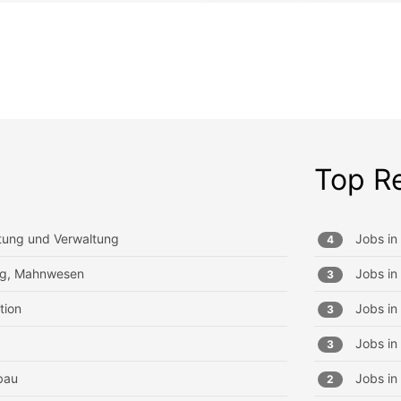
Top R
tung und Verwaltung
Jobs in
4
ung, Mahnwesen
Jobs in
3
tion
Jobs in
3
Jobs in
3
bau
Jobs in
2