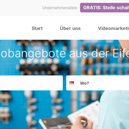
GRATIS: Stelle scha
Unternehmensliste
Start
Über uns
Videomarketi
obangebote aus der Eif
Suchort
Deutschland