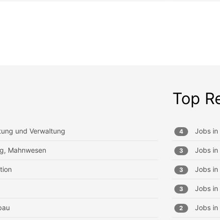
Top R
tung und Verwaltung
Jobs in
4
ung, Mahnwesen
Jobs in
3
tion
Jobs in
3
Jobs in
3
bau
Jobs in
2