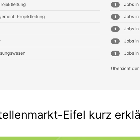
rojektleitung
Jobs in
1
ement, Projektleitung
Jobs in
1
Jobs in
1
r
Jobs in
1
essungswesen
Jobs in
1
Übersicht der
tellenmarkt-Eifel kurz erklä