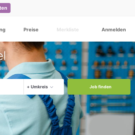
lten
ng
Preise
Merkliste
Anmelden
el
Aktuellen Ort verwenden
+ Umkreis
Job finden