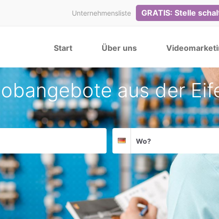
GRATIS: Stelle scha
Unternehmensliste
Start
Über uns
Videomarketi
obangebote aus der Eif
Suchort
Deutschland