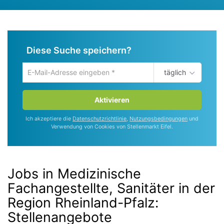
Diese Suche speichern?
täglich
Um
die
aktuelle
Aktivieren
Suche
zu
Ich akzeptiere die
Datenschutzrichtlinie
,
Nutzungsbedingungen
und
speichern
Verwendung von Cookies von Stellenmarkt Eifel.
gib
deine
Emailadresse
ein
Jobs in Medizinische
Fachangestellte, Sanitäter in der
Region Rheinland-Pfalz
:
Stellenangebote