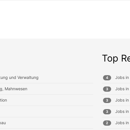
Top R
tung und Verwaltung
Jobs in
4
ung, Mahnwesen
Jobs in
3
tion
Jobs in
3
Jobs in
3
bau
Jobs in
2