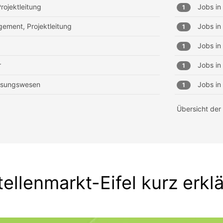
rojektleitung
Jobs in
1
ement, Projektleitung
Jobs in
1
Jobs in
1
r
Jobs in
1
essungswesen
Jobs in
1
Übersicht der
tellenmarkt-Eifel kurz erklä