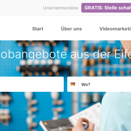
GRATIS: Stelle scha
Unternehmensliste
Start
Über uns
Videomarketi
obangebote aus der Eif
Suchort
Deutschland