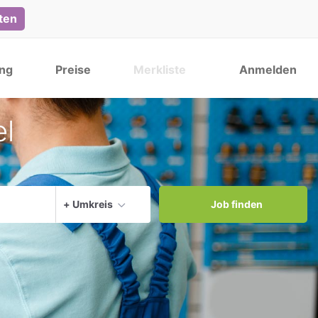
lten
ng
Preise
Merkliste
Anmelden
el
Aktuellen Ort verwenden
+ Umkreis
Job finden