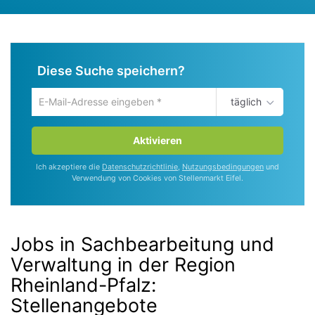
Diese Suche speichern?
täglich
Um
die
aktuelle
Aktivieren
Suche
zu
Ich akzeptiere die
Datenschutzrichtlinie
,
Nutzungsbedingungen
und
speichern
Verwendung von Cookies von Stellenmarkt Eifel.
gib
deine
Emailadresse
ein
Jobs in Sachbearbeitung und
Verwaltung in der Region
Rheinland-Pfalz
:
Stellenangebote