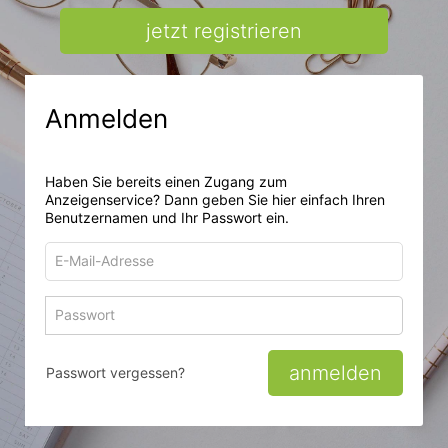
jetzt registrieren
Anmelden
Haben Sie bereits einen Zugang zum
Anzeigenservice? Dann geben Sie hier einfach Ihren
Benutzernamen und Ihr Passwort ein.
E-
Mail-
Adresse
Passwort
Passwort 
zum
zum
Anmelden
Anmelden
anmelden
Passwort vergessen?