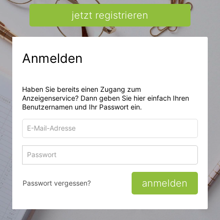
jetzt registrieren
Anmelden
Haben Sie bereits einen Zugang zum
Anzeigenservice? Dann geben Sie hier einfach Ihren
Benutzernamen und Ihr Passwort ein.
E-
Mail-
Adresse
Passwort
Passwort 
zum
zum
Anmelden
Anmelden
anmelden
Passwort vergessen?