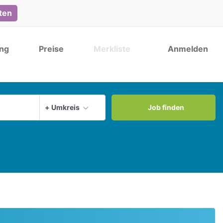
lten
ng
Preise
Merkliste
Anmelden
Aktuellen Ort verwenden
+ Umkreis
Job finden