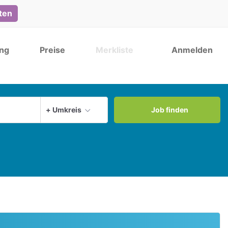
lten
ng
Preise
Merkliste
Anmelden
Aktuellen Ort verwenden
+ Umkreis
Job finden