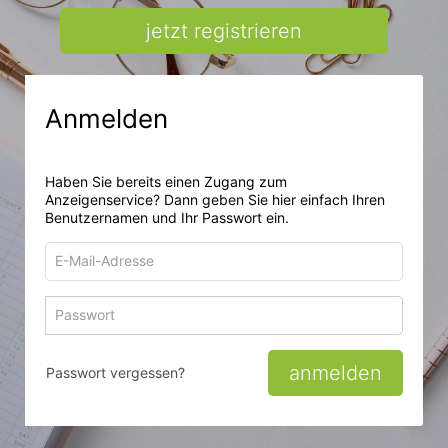
jetzt registrieren
Anmelden
Haben Sie bereits einen Zugang zum
Anzeigenservice? Dann geben Sie hier einfach Ihren
Benutzernamen und Ihr Passwort ein.
E-
Mail-
Adresse
Passwort
Passwort 
zum
zum
Anmelden
Anmelden
anmelden
Passwort vergessen?