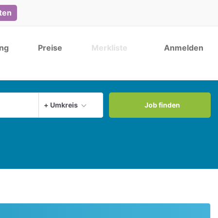
lten
ng
Preise
Merkliste
Anmelden
Aktuellen Ort verwenden
+ Umkreis
Job finden