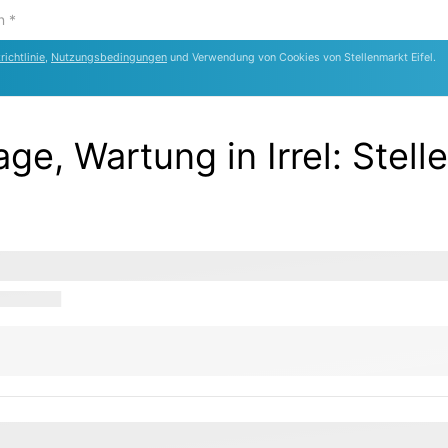
ichtlinie
,
Nutzungsbedingungen
und Verwendung von Cookies von Stellenmarkt Eifel.
age, Wartung in Irrel
:
Stell