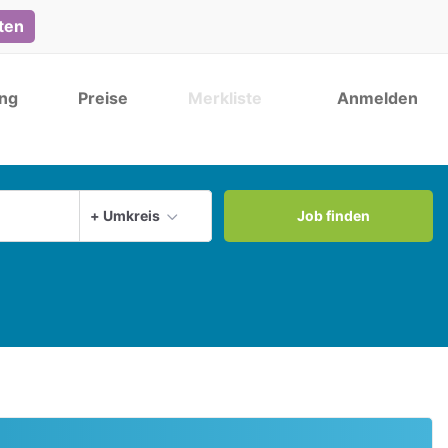
lten
ng
Preise
Merkliste
Anmelden
Aktuellen Ort verwenden
+ Umkreis
Job finden