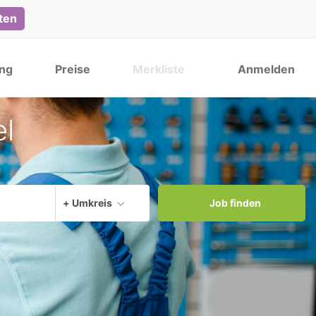
lten
ng
Preise
Merkliste
Anmelden
el
Aktuellen Ort verwenden
+ Umkreis
Job finden