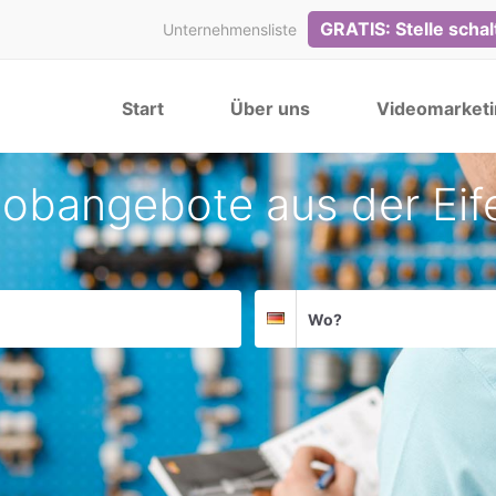
GRATIS: Stelle scha
Unternehmensliste
Start
Über uns
Videomarketi
obangebote aus der Eif
Suchort
Deutschland