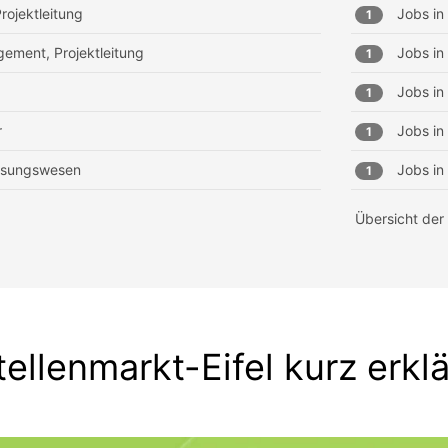
rojektleitung
Jobs in
1
ement, Projektleitung
Jobs in
1
Jobs in
1
r
Jobs in
1
essungswesen
Jobs in
1
Übersicht der
tellenmarkt-Eifel kurz erklä