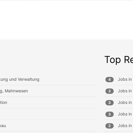
Top R
tung und Verwaltung
Jobs in
4
ung, Mahnwesen
Jobs in
3
tion
Jobs in
3
Jobs in
3
bau
Jobs in
2